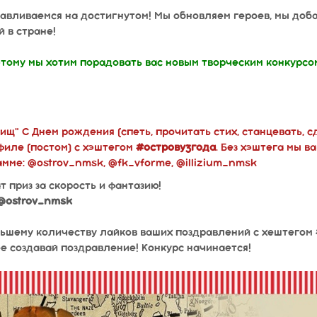
навливаемся на достигнутом! Мы обновляем героев, мы доб
й в стране!
этому мы хотим порадовать вас новым творческим конкурсо
щ" С Днем рождения (спеть, прочитать стих, станцевать, сд
филе (постом) с хэштегом
#острову3года
. Без хэштега мы в
мме: @ostrov_nmsk, @fk_vforme, @illizium_nmsk
 приз за скорость и фантазию!
 @ostrov_nmsk
ьшему количеству лайков ваших поздравлений с хештегом
е создавай поздравление! Конкурс начинается!