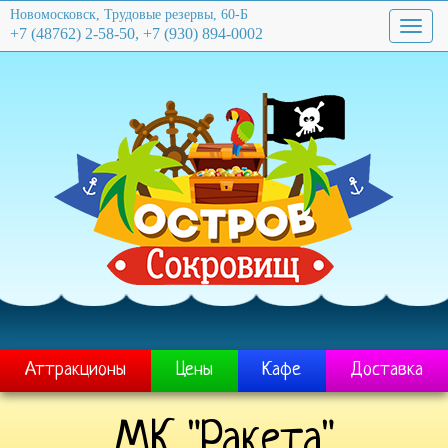
Новомосковск, Трудовые резервы, 60-Б
Toggl
+7 (48762) 2-58-50, +7 (930) 894-0002
navig
Аттракционы
Цены
Кафе
Доставка
МК "Ракета"