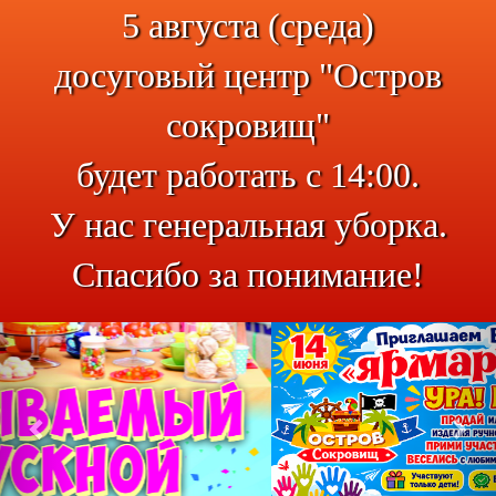
5 августа (среда)
досуговый центр "Остров
сокровищ"
будет работать с 14:00.
У нас генеральная уборка.
Спасибо за понимание!
Previous
Nex