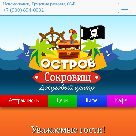
Новомосковск, Трудовые резервы, 60-Б
Toggl
+7 (930) 894-0002
naviga
Аттракционы
Цены
Кафе
Кафе
Уважаемые гости!